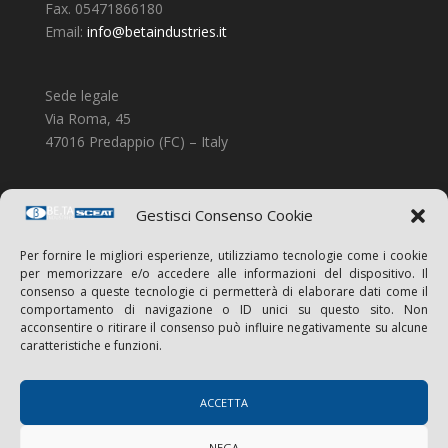
Fax. 05471866180
Email:
info@betaindustries.it
Sede legale
Via Roma, 45
47016 Predappio (FC) – Italy
Sede operativa
Gestisci Consenso Cookie
Via Golfarelli, 141/143
47122 Forli (FC) – Italy
Per fornire le migliori esperienze, utilizziamo tecnologie come i cookie
per memorizzare e/o accedere alle informazioni del dispositivo. Il
consenso a queste tecnologie ci permetterà di elaborare dati come il
comportamento di navigazione o ID unici su questo sito. Non
acconsentire o ritirare il consenso può influire negativamente su alcune
caratteristiche e funzioni.
ACCETTA
NEGA