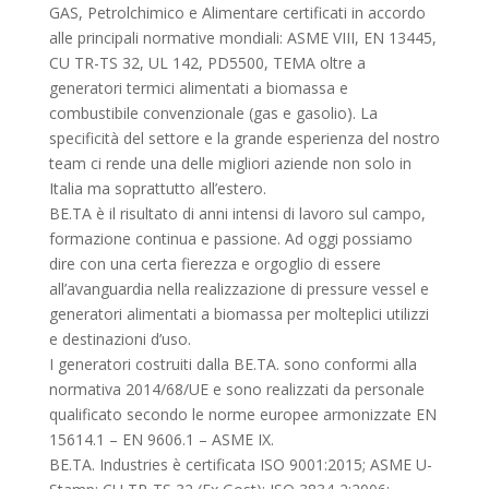
GAS, Petrolchimico e Alimentare certificati in accordo
alle principali normative mondiali: ASME VIII, EN 13445,
CU TR-TS 32, UL 142, PD5500, TEMA oltre a
generatori termici alimentati a biomassa e
combustibile convenzionale (gas e gasolio). La
specificità del settore e la grande esperienza del nostro
team ci rende una delle migliori aziende non solo in
Italia ma soprattutto all’estero.
BE.TA è il risultato di anni intensi di lavoro sul campo,
formazione continua e passione. Ad oggi possiamo
dire con una certa fierezza e orgoglio di essere
all’avanguardia nella realizzazione di pressure vessel e
generatori alimentati a biomassa per molteplici utilizzi
e destinazioni d’uso.
I generatori costruiti dalla BE.TA. sono conformi alla
normativa 2014/68/UE e sono realizzati da personale
qualificato secondo le norme europee armonizzate EN
15614.1 – EN 9606.1 – ASME IX.
BE.TA. Industries è certificata ISO 9001:2015; ASME U-