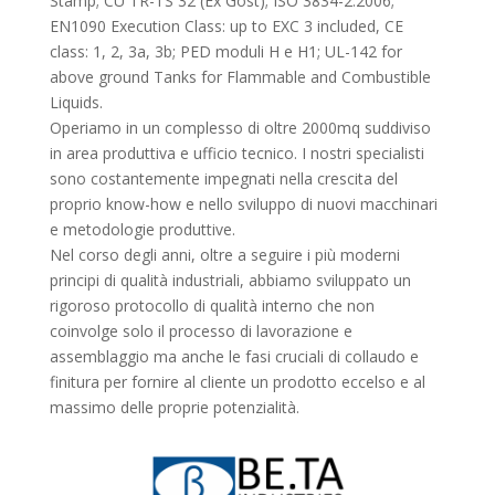
Stamp; CU TR-TS 32 (Ex Gost); ISO 3834-2:2006;
EN1090 Execution Class: up to EXC 3 included, CE
class: 1, 2, 3a, 3b; PED moduli H e H1; UL-142 for
above ground Tanks for Flammable and Combustible
Liquids.
Operiamo in un complesso di oltre 2000mq suddiviso
in area produttiva e ufficio tecnico. I nostri specialisti
sono costantemente impegnati nella crescita del
proprio know-how e nello sviluppo di nuovi macchinari
e metodologie produttive.
Nel corso degli anni, oltre a seguire i più moderni
principi di qualità industriali, abbiamo sviluppato un
rigoroso protocollo di qualità interno che non
coinvolge solo il processo di lavorazione e
assemblaggio ma anche le fasi cruciali di collaudo e
finitura per fornire al cliente un prodotto eccelso e al
massimo delle proprie potenzialità.