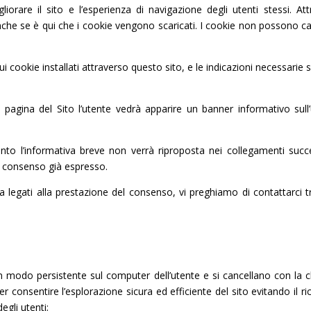
gliorare il sito e l’esperienza di navigazione degli utenti stessi.
che se è qui che i cookie vengono scaricati. I cookie non possono cari
ui cookie installati attraverso questo sito, e le indicazioni necessarie
agina del Sito l’utente vedrà apparire un banner informativo sull’u
rtanto l’informativa breve non verrà riproposta nei collegamenti succe
il consenso già espresso.
 legati alla prestazione del consenso, vi preghiamo di contattarci tr
modo persistente sul computer dell’utente e si cancellano con la ch
per consentire l’esplorazione sicura ed efficiente del sito evitando il
egli utenti;