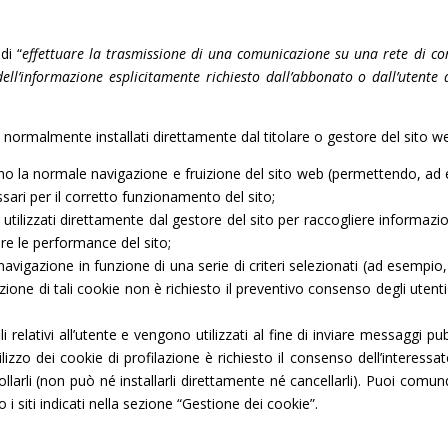
di “
effettuare la trasmissione di una comunicazione su una rete di co
dell’informazione esplicitamente richiesto dall’abbonato o dall’utente 
o normalmente installati direttamente dal titolare o gestore del sito w
no la normale navigazione e fruizione del sito web (permettendo, ad e
sari per il corretto funzionamento del sito;
e utilizzati direttamente dal gestore del sito per raccogliere informaz
are le performance del sito;
avigazione in funzione di una serie di criteri selezionati (ad esempio, la
allazione di tali cookie non è richiesto il preventivo consenso degli ute
li relativi all’utente e vengono utilizzati al fine di inviare messaggi pu
ilizzo dei cookie di profilazione è richiesto il consenso dell’interessa
ollarli (non può né installarli direttamente né cancellarli). Puoi comu
o i siti indicati nella sezione “Gestione dei cookie”.