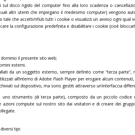
ul disco rigido del computer fino alla loro scadenza o cancellazione
entuali altri utenti che impiegano il medesimo computer) vengono autom
le che accetti/rifiuti tutti i cookie o visualizzi un avviso ogni qual 
 la configurazione predefinita e disabilitare i cookie (cioè bloccarli i
dominio il presente sito web;
omini esterni.
llati da un soggetto esterno, sempre definito come “terza parte”, n
tilizzati all’interno di Adobe Flash Player per erogare alcuni contenut
iviati sul dispositivo, ma sono gestiti attraverso un’interfaccia differe
ok, uno strumento (di terza parte), composto da un piccolo codice 
le azioni compiute sul nostro sito dai visitatori e di creare dei grupp
ollegate.
iversi tipi: