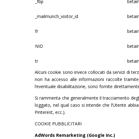
_fbp
betain
_mailmunch_visitor_id
betain
fr
betain
NID
betain
tr
betain
Alcuni cookie sono invece collocati da servizi di te
non ha accesso alle informazioni raccolte tramite d
l’eventuale disabilitazione, sono fornite direttamente d
Si rammenta che generalmente il tracciamento degli 
loggato, nel qual caso si intende che l’Utente abbia
Pinterest, ecc.).
COOKIE PUBBLICITARI
AdWords Remarketing (Google Inc.)