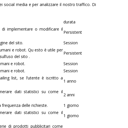
i social media e per analizzare il nostro traffico. Di
durata
o di implementare o modificare il
Persistent
gine del sito.
Session
umani e robot. Qu esto è utile per
Persistent
sull’uso del sito .
umani e robot.
Session
umani e robot.
Session
iling list, se l’utente è iscritto a
1 anno
nerare dati statistici su come il
2 anni
a frequenza delle richieste.
1 giorno
nerare dati statistici su come il
1 giorno
rie di prodotti pubblicitari come