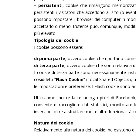
– persistenti
, cookie che rimangono memorizzati s
persistenti i visitatori che accedono al sito (o ev
possono impostare il browser del computer in modo ta
accettarlo o meno. L’utente può, comunque, modificare
più elevato.
Tipologia dei cookie
I cookie possono essere:
di prima parte
, ovvero cookie che riportano come 
di terza parte
, ovvero cookie che sono relativi a d
I cookie di terza parte sono necessariamente insta
cosiddetti “
Flash Cookie
” (Local Shared Objects), u
le impostazioni e preferenze. I Flash cookie sono arch
Utilizziamo inoltre la tecnologia pixel di Facebo
consente di raccogliere dati statistici, monitorare 
inserzioni oltre a sfruttare molte altre funzionalità c
Natura dei cookie
Relativamente alla natura dei cookie, ne esistono di d