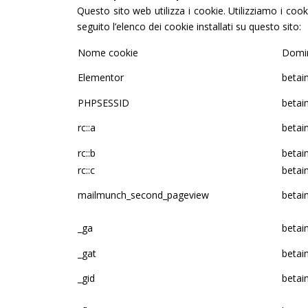
Questo sito web utilizza i cookie. Utilizziamo i cook
seguito l’elenco dei cookie installati su questo sito:
Nome cookie
Domi
Elementor
betain
PHPSESSID
betain
rc::a
betain
rc::b
betain
rc::c
betain
mailmunch_second_pageview
betain
_ga
betain
_gat
betain
_gid
betain